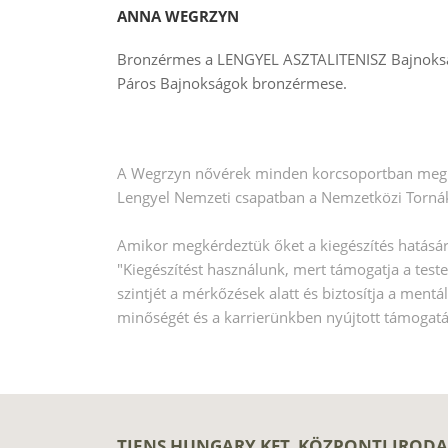
ANNA WEGRZYN
Bronzérmes a LENGYEL ASZTALITENISZ Bajnokság
Páros Bajnokságok bronzérmese.
A Wegrzyn nővérek minden korcsoportban megnyer
Lengyel Nemzeti csapatban a Nemzetközi Tornák
Amikor megkérdeztük őket a kiegészítés hatásár
"Kiegészítést használunk, mert támogatja a test
szintjét a mérkőzések alatt és biztosítja a men
minőségét és a karrierünkben nyújtott támogatá
TIENS HUNGARY KFT. KÖZPONTI IRODA