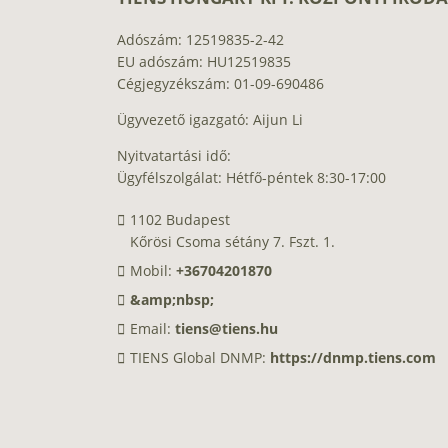
Adószám: 12519835-2-42
EU adószám: HU12519835
Cégjegyzékszám: 01-09-690486
Ügyvezető igazgató: Aijun Li
Nyitvatartási idő:
Ügyfélszolgálat: Hétfő-péntek 8:30-17:00
1102 Budapest
Kőrösi Csoma sétány 7. Fszt. 1.
Mobil:
+36704201870
&amp;nbsp;
Email:
tiens@tiens.hu
TIENS Global DNMP:
https://dnmp.tiens.com