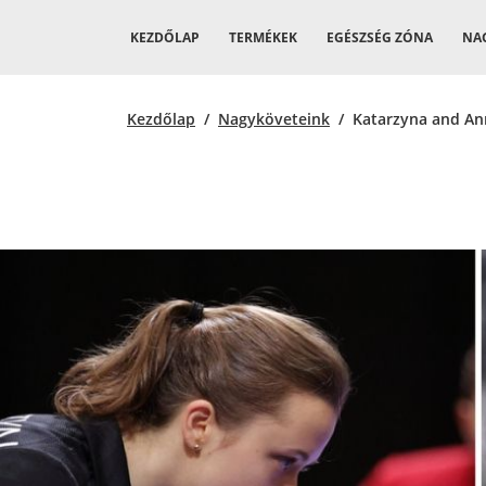
KEZDŐLAP
TERMÉKEK
EGÉSZSÉG ZÓNA
NA
Kezdőlap
/
Nagyköveteink
/ Katarzyna and An