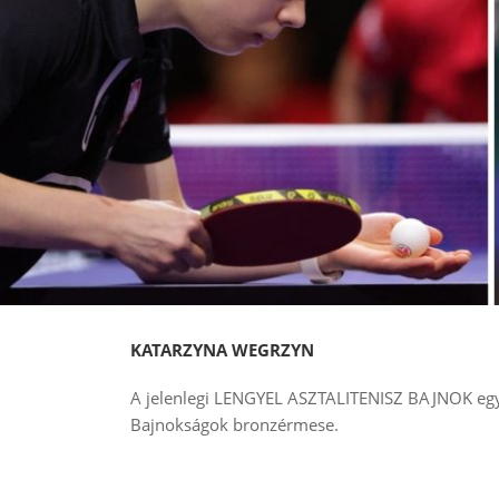
KATARZYNA WEGRZYN
A jelenlegi LENGYEL ASZTALITENISZ BAJNOK egyén
Bajnokságok bronzérmese.