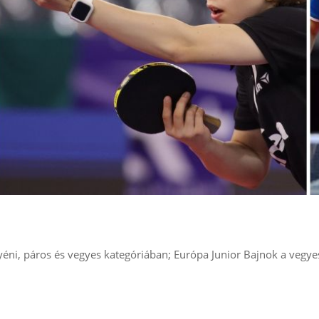
i, páros és vegyes kategóriában; Európa Junior Bajnok a vegyes 