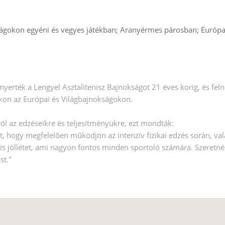
okon egyéni és vegyes játékban; Aranyérmes párosban; Európa J
ték a Lengyel Asztalitenisz Bajnokságot 21 éves korig, és felnőt
on az Európai és Világbajnokságokon.
ól az edzéseikre és teljesítményükre, ezt mondták:
et, hogy megfelelően működjön az intenzív fizikai edzés során, va
tális jóllétet, ami nagyon fontos minden sportoló számára. Szer
st."