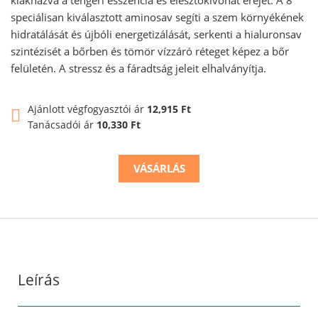
speciálisan kiválasztott aminosav segíti a szem környékének
hidratálását és újbóli energetizálását, serkenti a hialuronsav
szintézisét a bőrben és tömör vízzáró réteget képez a bőr
felületén. A stressz és a fáradtság jeleit elhalványítja.
Ajánlott végfogyasztói ár
12,915 Ft
Tanácsadói ár
10,330 Ft
VÁSÁRLÁS
Leírás