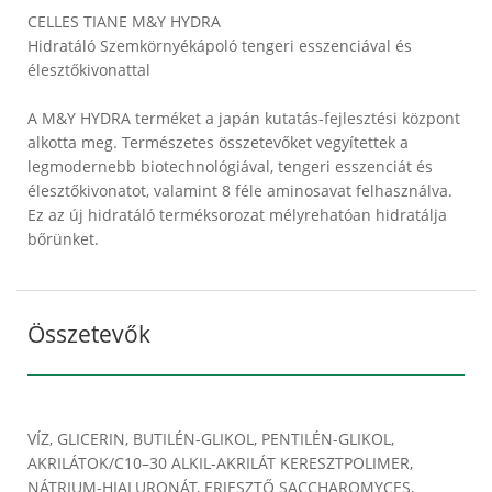
CELLES TIANE M&Y HYDRA
Hidratáló Szemkörnyékápoló tengeri esszenciával és
élesztőkivonattal
A M&Y HYDRA terméket a japán kutatás-fejlesztési központ
alkotta meg. Természetes összetevőket vegyítettek a
legmodernebb biotechnológiával, tengeri esszenciát és
élesztőkivonatot, valamint 8 féle aminosavat felhasználva.
Ez az új hidratáló terméksorozat mélyrehatóan hidratálja
bőrünket.
Összetevők
VÍZ, GLICERIN, BUTILÉN-GLIKOL, PENTILÉN-GLIKOL,
AKRILÁTOK/C10–30 ALKIL-AKRILÁT KERESZTPOLIMER,
NÁTRIUM-HIALURONÁT, ERJESZTŐ SACCHAROMYCES,