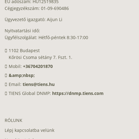
EU adószám: HU12519835
Cégjegyzékszám: 01-09-690486
Ügyvezető igazgató: Aijun Li
Nyitvatartási idő:
Ügyfélszolgálat: Hétfő-péntek 8:30-17:00
1102 Budapest
Kőrösi Csoma sétány 7. Fszt. 1.
Mobil:
+36704201870
&amp;nbsp;
Email:
tiens@tiens.hu
TIENS Global DNMP:
https://dnmp.tiens.com
RÓLUNK
Lépj kapcsolatba velünk