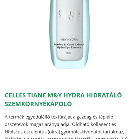
CELLES TIANE M&Y HYDRA HIDRATÁLÓ
SZEMKÖRNYÉKÁPOLÓ
A termék egyedülálló textúráját a gazdag és tápláló
összetevők magas aránya adja. Oldható kollagént és
Hibiscus esculentus (okra) gyümölcskivonatot tartalmaz,
kiaknázva a tengeri esszencia és élesztőkivonat erejét. A 8